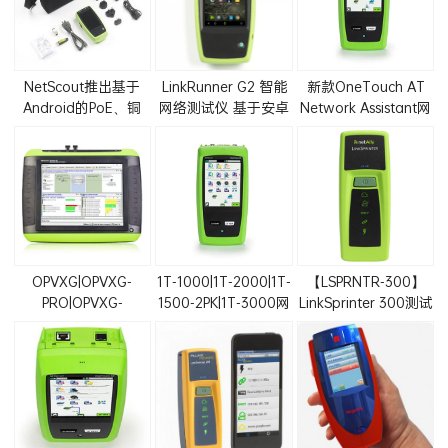
NetScout推出基于
LinkRunner G2 智能
新款OneTouch AT
Android的PoE、铜
网络测试仪 基于安卓
Network Assistant网
缆、光纤网络测试仪
平台易上手
络测试仪(1TG2-
LinkRunner G2
1500,1TG2-
1500W,1TG2-3000)
OPVXG|OPVXG-
1T-1000|1T-2000|1T-
【LSPRNTR-300】
PRO|OPVXG-
1500-2PK|1T-3000网
LinkSprinter 300测试
10G|OPVXG-LAN网络
络测试仪
仪（可测网络+网线）
测试仪optiview xg分
析仪