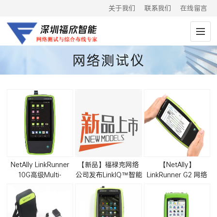
关于我们
联系我们
在线留言
网络测试仪
NetAlly LinkRunner
【新品】福禄克网络
【NetAlly】
10G高级Multi-
公司发布LinkIQ™智能
LinkRunner G2 网络
Gig/10G网络测试仪
链路通线缆+网络测试
测试仪LR-G2|LR-G2-
LR10G-200
仪
KIT现货促销