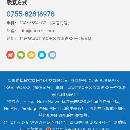
联系方式
0755-82816978
手机： 18665394682 （微信同号）
邮箱： info@fuxinzn.com
地址： 广东省深圳市福田区燕南路88号D座613
深圳市福欣智能网络科技有限公司
咨询热线: 0755-82816978、
18665394682（微信同号） 地址：深圳市福田区燕南路88号中泰燕
南名庭D座613
福禄克、Fluke、Fluke Networks是美国福禄克公司的注册商标，
NetAlly、AirMagnt是NetAlly, LLC的注册商标。深圳福欣智能不拥有
其他机构的商标的相关权益。
© 2011-2026
WWW.FUXINZN.CN
粤ICP备14000514号-14
网站统
计
网站地图
粤公网安备44030002010258号