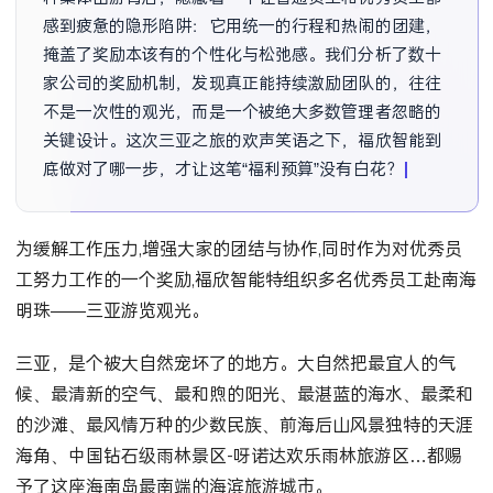
感到疲惫的隐形陷阱：它用统一的行程和热闹的团建，
掩盖了奖励本该有的个性化与松弛感。我们分析了数十
家公司的奖励机制，发现真正能持续激励团队的，往往
不是一次性的观光，而是一个被绝大多数管理者忽略的
关键设计。这次三亚之旅的欢声笑语之下，福欣智能到
底做对了哪一步，才让这笔“福利预算”没有白花？
为缓解工作压力,增强大家的团结与协作,同时作为对优秀员
工努力工作的一个奖励,福欣智能特组织多名优秀员工赴南海
明珠——三亚游览观光。
三亚，是个被大自然宠坏了的地方。大自然把最宜人的气
候、最清新的空气、最和煦的阳光、最湛蓝的海水、最柔和
的沙滩、最风情万种的少数民族、前海后山风景独特的天涯
海角、中国钻石级雨林景区-呀诺达欢乐雨林旅游区…都赐
予了这座海南岛最南端的海滨旅游城市。