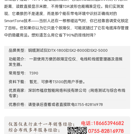
距离，读数直接显示米数，不用懂TDR波形也能精准定位。我们实测发
现，它最狠的不是速度，而是那个能在带电环境中识别正确线对的
SmartTone技术——当别人还在一根根碰运气时，你已经靠音调变化锁定
了目标。但如果你以为它只是个故障仪，可能就错过了它在电缆库存管理
中的隐藏用法。想知道怎么用它省下90%的排线时间？
品牌类型：
铜缆测试仪|DTX-1800|DSX2-8000|DSX2-5000
功能简介： 一款使用方便的故障定位仪、电线和线缆管理器及音频
发生器。
常用型号：
TS90
资料下载： 暂无，可参考
TS100
的用户手册。
优质商家：
深圳市福欣智能网络科技有限公司
（网络测试与综合布线
专家）
优惠价格：请
登录
后查看或者直接致电0755-82816978