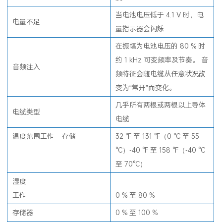
当电池电压低于 4.1 V 时，电
电量不足
量指示器会闪烁
在振幅为电池电压的 80 % 时
约 1 kHz 可变频率及节奏。 音
音频注入
频特征会随电缆从任意状况改
变为“常开”而变化。
几乎所有两根或两根以上导体
电缆类型
电缆
温度范围工作 存储
32 °F 至 131 °F（0 °C 至 55
°C）-40 °F 至 158 °F（-40 °C
至 70°C）
湿度
工作
0 % 至 80 %
存储器
0 % 至 100 %