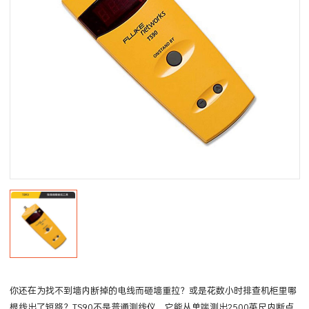
你还在为找不到墙内断掉的电线而砸墙重拉？或是花数小时排查机柜里哪
根线出了短路？TS90不是普通测线仪，它能从单端测出2500英尺内断点