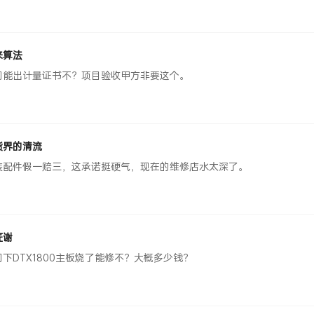
来算法
们能出计量证书不？项目验收甲方非要这个。
货界的清流
装配件假一赔三，这承诺挺硬气，现在的维修店水太深了。
匠谢
问下DTX1800主板烧了能修不？大概多少钱？