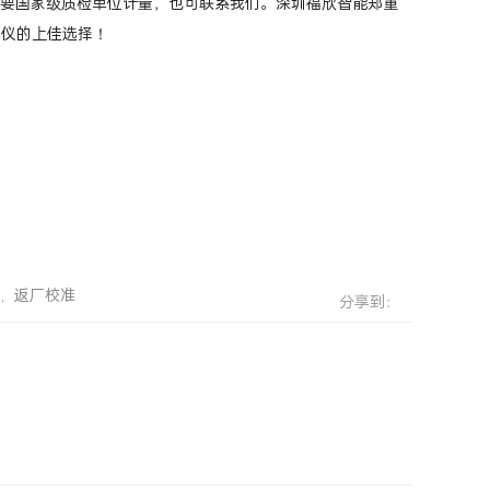
需要国家级质检单位计量，也可联系我们。深圳福欣智能郑重
试仪的上佳选择！
,
返厂校准
分享到：