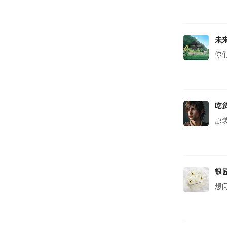
未
你
吃
原
银
想