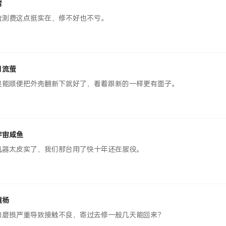
渚
检测费这点挺实在，修不好也不亏。
月流萤
是能顺便把外壳翻新下就好了，看着跟新的一样更有面子。
宇宙咸鱼
机器太皮实了，我们那台用了快十年还在服役。
童杨
口磨损严重导致接触不良，寄过去修一般几天能回来？