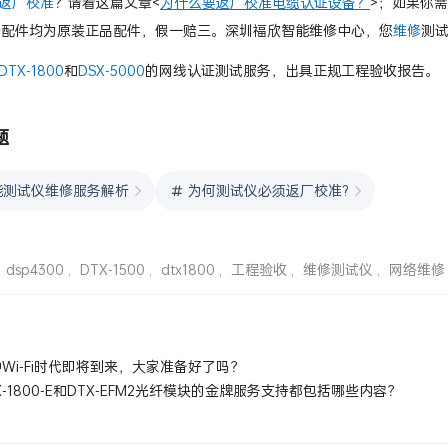
返厂校准
？请看这篇文章<
为什么要返厂校准电缆认证设备？
>；如果你
修配件均为原装正品配件，假一赔三。深圳福欣智能维修中心，您
维修
测
DTX-1800
和
DSX-5000
的网线认证测试服务，出具正规工程验收报告。
题
能测试仪维修服务解析
为何测试仪必须返厂校准?
,
dsp4300
,
DTX-1500
,
dtx1800
,
工程验收
,
维修测试仪
,
网络维修
Wi-Fi时代即将到来，大家准备好了吗？
X-1800-E和DTX-EFM2光纤模块的金牌服务支持都包括哪些内容？