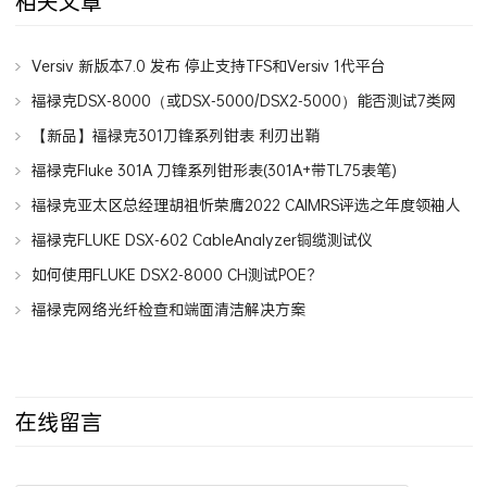
相关文章
Versiv 新版本7.0 发布 停止支持TFS和Versiv 1代平台
福禄克DSX-8000（或DSX-5000/DSX2-5000）能否测试7类网
线7A类网线？
【新品】福禄克301刀锋系列钳表 利刃出鞘
福禄克Fluke 301A 刀锋系列钳形表(301A+带TL75表笔)
福禄克亚太区总经理胡祖忻荣膺2022 CAIMRS评选之年度领袖人
物
福禄克FLUKE DSX-602 CableAnalyzer铜缆测试仪
如何使用FLUKE DSX2-8000 CH测试POE？
福禄克网络光纤检查和端面清洁解决方案
在线留言