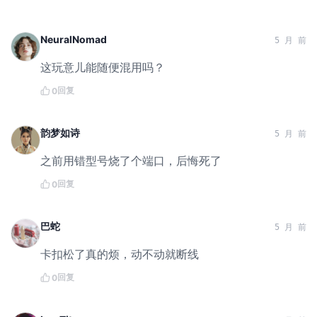
NeuralNomad
5 月 前
这玩意儿能随便混用吗？
回复
0
韵梦如诗
5 月 前
之前用错型号烧了个端口，后悔死了
回复
0
巴蛇
5 月 前
卡扣松了真的烦，动不动就断线
回复
0