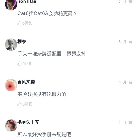
IronTitan
5 月 前
Cat8插Cat6A会功耗更高？
回复
0
樱奈
5 月 前
手头一堆杂牌适配器，瑟瑟发抖
回复
0
台风来袭
5 月 前
实验数据挺有说服力的
回复
0
书吏朱十五
5 月 前
所以最好按手册来配是吧