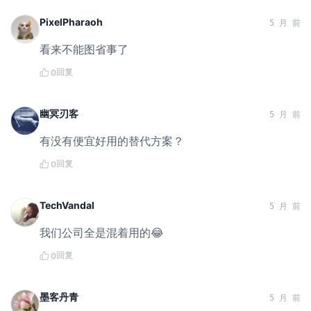
PixelPharaoh
5 月 前
看来不能图省事了
回复
0
幽冥刃客
5 月 前
有没有便宜好用的替代方案？
回复
0
TechVandal
5 月 前
我们公司全是混着用的😂
回复
0
墨客丹青
5 月 前