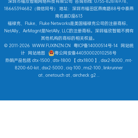
深圳市福欣智能网络科技有限公司
咨询热线: 0755-82816978、
18665394682（微信同号） 地址：深圳市福田区燕南路88号中泰燕
南名庭D座613
福禄克、Fluke、Fluke Networks是美国福禄克公司的注册商标，
NetAlly、AirMagnt是NetAlly, LLC的注册商标。深圳福欣智能不拥有
其他机构的商标的相关权益。
© 2011-2026
WWW.FUXINZN.CN
粤ICP备14000514号-14
网站统
计
网站地图
粤公网安备44030002010258号
热销产品包括
dtx-1500
,
dtx-1800
【
dtx1800
】,
dsx2-8000
,
mt-
8200-60-kit
,
dsx2-5000
,
ciq-100
,
ms2-100
,
linkrunner
at
,
onetouch at
,
aircheck g2
...