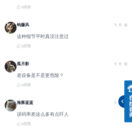
回复
0
钩藤风
5 月 前
这种细节平时真没注意过
回复
0
孤月影
5 月 前
老设备是不是更危险？
回复
0
海豚蓝蓝
5 月 前
误码率差这么多有点吓人
回复
0