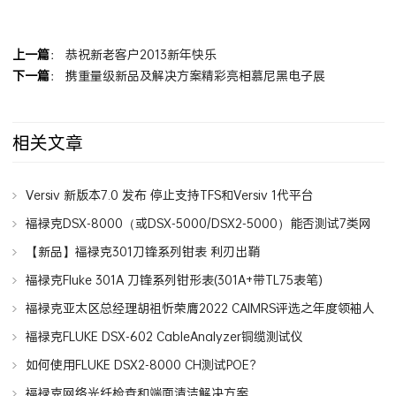
上一篇
：
恭祝新老客户2013新年快乐
下一篇
：
携重量级新品及解决方案精彩亮相慕尼黑电子展
相关文章
Versiv 新版本7.0 发布 停止支持TFS和Versiv 1代平台
福禄克DSX-8000（或DSX-5000/DSX2-5000）能否测试7类网
线7A类网线？
【新品】福禄克301刀锋系列钳表 利刃出鞘
福禄克Fluke 301A 刀锋系列钳形表(301A+带TL75表笔)
福禄克亚太区总经理胡祖忻荣膺2022 CAIMRS评选之年度领袖人
物
福禄克FLUKE DSX-602 CableAnalyzer铜缆测试仪
如何使用FLUKE DSX2-8000 CH测试POE？
福禄克网络光纤检查和端面清洁解决方案