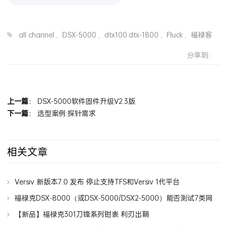
all channel
,
DSX-5000
,
dtx100.dtx-1800
,
Fluck
,
福禄客
分享到：
上一篇
：
DSX-5000软件固件升级V2.3版
下一篇
：
选型案例:探针需求
相关文章
Versiv 新版本7.0 发布 停止支持TFS和Versiv 1代平台
福禄克DSX-8000（或DSX-5000/DSX2-5000）能否测试7类网
线7A类网线？
【新品】福禄克301刀锋系列钳表 利刃出鞘