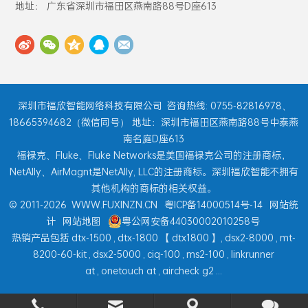
地址： 广东省深圳市福田区燕南路88号D座613
深圳市福欣智能网络科技有限公司
咨询热线: 0755-82816978、
18665394682（微信同号） 地址：深圳市福田区燕南路88号中泰燕
南名庭D座613
福禄克、Fluke、Fluke Networks是美国福禄克公司的注册商标，
NetAlly、AirMagnt是NetAlly, LLC的注册商标。深圳福欣智能不拥有
其他机构的商标的相关权益。
© 2011-2026
WWW.FUXINZN.CN
粤ICP备14000514号-14
网站统
计
网站地图
粤公网安备44030002010258号
热销产品包括
dtx-1500
,
dtx-1800
【
dtx1800
】,
dsx2-8000
,
mt-
8200-60-kit
,
dsx2-5000
,
ciq-100
,
ms2-100
,
linkrunner
at
,
onetouch at
,
aircheck g2
...