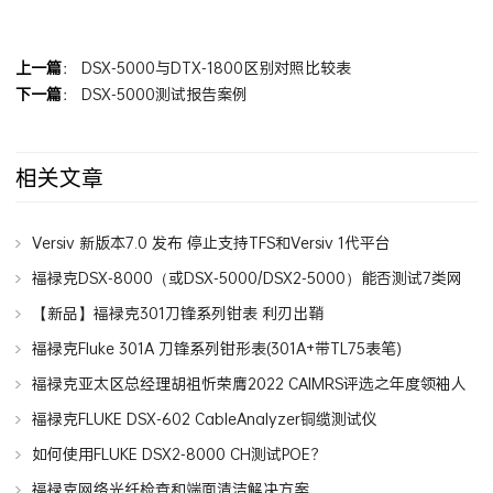
上一篇
：
DSX-5000与DTX-1800区别对照比较表
下一篇
：
DSX-5000测试报告案例
相关文章
Versiv 新版本7.0 发布 停止支持TFS和Versiv 1代平台
福禄克DSX-8000（或DSX-5000/DSX2-5000）能否测试7类网
线7A类网线？
【新品】福禄克301刀锋系列钳表 利刃出鞘
福禄克Fluke 301A 刀锋系列钳形表(301A+带TL75表笔)
福禄克亚太区总经理胡祖忻荣膺2022 CAIMRS评选之年度领袖人
物
福禄克FLUKE DSX-602 CableAnalyzer铜缆测试仪
如何使用FLUKE DSX2-8000 CH测试POE？
福禄克网络光纤检查和端面清洁解决方案