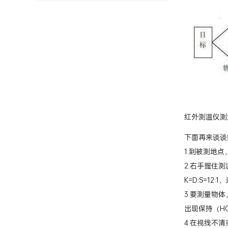
红外测温仪测
下面再来谈谈
1.到被测地
2.右手握住
K=D:S=
3.要测量物
出现保持（H
4.在视线不清