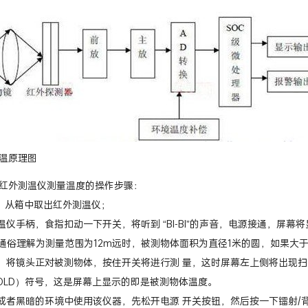
温原理图
红外测温仪测量温度的操作步骤：
点，从箱中取出红外测温仪；
测温仪手柄，食指扣动一下开关，将听到 “BI-BI”的声音，电源接通，屏
12:1，通俗理解为测量范围为12m远时，被测物体面积为直径1米的圆，如果
体，将镜头正对被测物体，按住开关将进行测 量，这时屏幕左上侧将出现扫
OLD）符号，这是屏幕上显示的即是被测物体温度。
或者黑暗的环境中使用该仪器，先松开电源 开关按钮，然后按一下镭射/背光灯