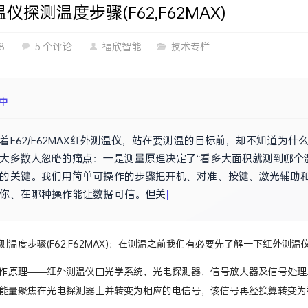
仪探测温度步骤(F62,F62MAX)
8
5 个评论
福欣智能
技术专栏
中
着F62/F62MAX红外测温仪，站在要测温的目标前，却不知道为
大多数人忽略的痛点：一是测量原理决定了“看多大面积就测到哪个温度
的关键。我们用简单可操作的步骤把开机、对准、按键、激光辅助
你、在哪种操作能让数据可信。但关键的校准和在复杂表面（反光
温度步骤(F62,F62MAX)：在测温之前我们有必要先了解一下红外测温仪F
作原理——红外测温仪由光学系统，光电探测器，信号放大器及信号处理
能量聚焦在光电探测器上并转变为相应的电信号，该信号再经换算转变为