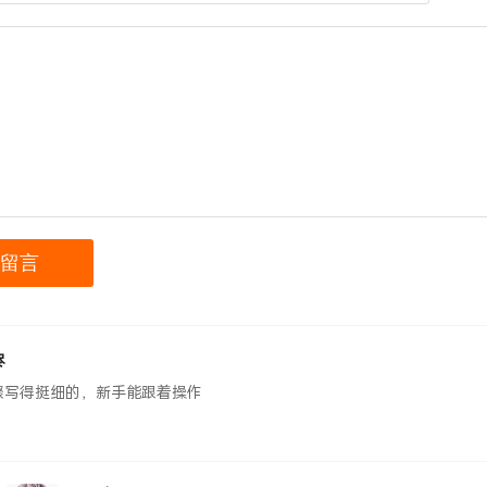
烬
骤写得挺细的，新手能跟着操作