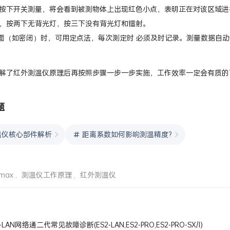
按下开关测量，将会看到被测物体上出现红色小点，表明正在对该区域进
，按两下无背光灯，按三下没有背光灯和镭射。
个面（如密闭）时，可用定点法，每次测定时 必须及时记录。测量数据自
解了红外测温仪原理后再按照步骤一步一步实施，工作效率一定会有质的
题
温仪核心部件解析
距离系数如何影响测温精度?
2max
,
测温仪工作原理
,
红外测温仪
2-LAN网络通二代常见故障诊断(ES2-LAN,ES2-PRO,ES2-PRO-SX/I)