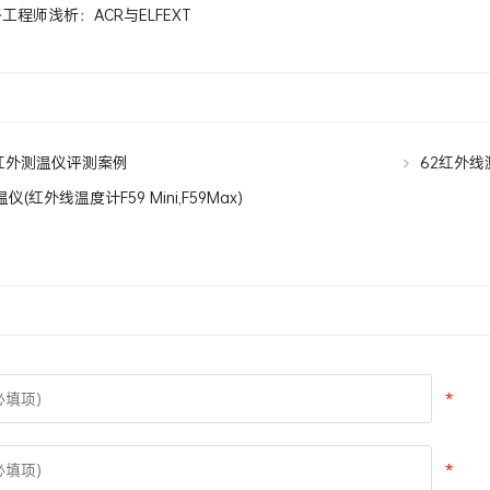
工程师浅析：ACR与ELFEXT
+红外测温仪评测案例
62红外线测
仪(红外线温度计F59 Mini,F59Max)
*
*