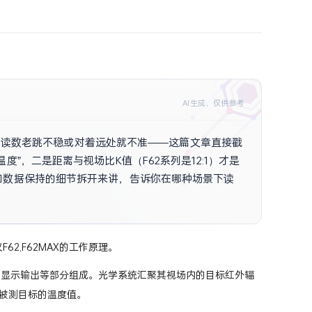
AI生成，仅供参考
什么读数老跳不稳或对着远处就不准——这篇文章直接戳
”，二是距离与视场比K值（F62系列是12:1）才是
和数据保持的细节拆开来讲，告诉你在哪种场景下读
、透光、分层热源）上该怎
62,F62MAX的工作原理。
.显示输出等部分组成。光学系统汇聚其视场内的目标红外辐
被测目标的温度值。