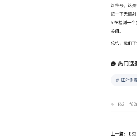
灯符号，这是
按一下无镭射
5.在检测一
关闭。
总结：我们了
热门话
红外测
f62
,
f6
上一篇
：
ES