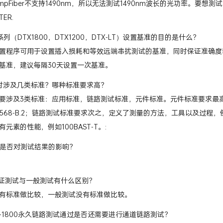
impFiber不支持1490nm，所以无法测试1490nm波长的光功率。要
TER.
系列（DTX1800，DTX1200，DTX-LT）设置基准的目的是什么？
置程序可用于设置插入损耗和等效远端串扰测试的基准，同时保证准确度
基准，建议每隔30天设置一次基准。
时涉及几类标准？哪种标准要求高？
要涉及3类标准：应用标准，链路测试标准，元件标准。元件标准要求最
/EIA 568-B.2；链路测试标准要求次之，定义了测量的方法，工具以及过程，例如
元素的性能，例如100BAST-T。:
度是否对测试结果的影响？
认证测试与一般测试有什么区别？
有标准做比较，一般测试没有标准做比较。
X-1800永久链路测试通过是否还需要进行通道链路测试？