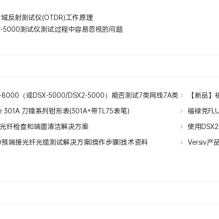
域反射测试仪(OTDR)工作原理
X-5000测试仪测试过程中容易忽视的问题
8000（或DSX-5000/DSX2-5000）能否测试7类网线7A类
【新品】福
e 301A 刀锋系列钳形表(301A+带TL75表笔)
福禄克FLUK
光纤检查和端面清洁解决方案
使用DSX2
MPO预端接光纤光缆测试解决方案|操作步骤|技术资料
Versiv产
Version 5.4 