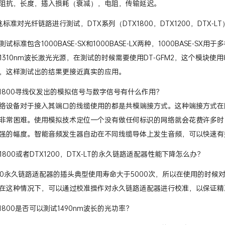
阻抗，长度，插入损耗（衰减），电阻，传输延迟。
标准对光纤链路进行测试，DTX系列（DTX1800，DTX1200，DTX-
标准包含1000BASE-SX和1000BASE-LX两种，1000BASE-SX用于
310nm波长激光光源，在测试的时候需要使用DT-GFM2，这个模块使用8
，这样测试出的结果更接近真实的应用。
X-1800寻线仪发出的模拟信号与数字信号有什么作用？
络设备对于接入其端口的线缆使用的都是共模端接方式。这种端接方式在
非常困难。使用模拟技术定位一个没有做任何标识的网络就会花费许多时
强的幅度。智能音频发生器自动在不同线缆导体上发生音频，可以快速有
-1800或者DTX1200，DTX-LT的永久链路适配器性能下降怎么办？
1800永久链路适配器的插头典型使用寿命大于5000次，所以在使用的
在这种情况下，可以通过校准操作对永久链路适配器进行校准，以保证精
-1800是否可以测试1490nm波长的光功率？