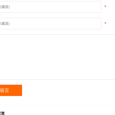
*
*
匠黄