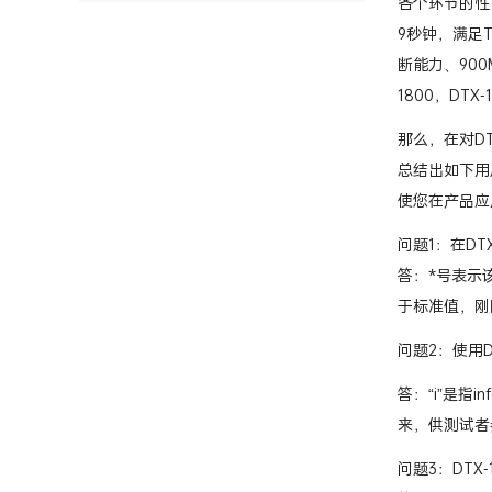
各个环节的性能
9秒钟，满足T
断能力、90
1800，DT
那么，在对D
总结出如下用户
使您在产品应用
问题1：在DT
答：*号表示
于标准值，刚
问题2：使用D
答：“i”是
来，供测试者
问题3：DT