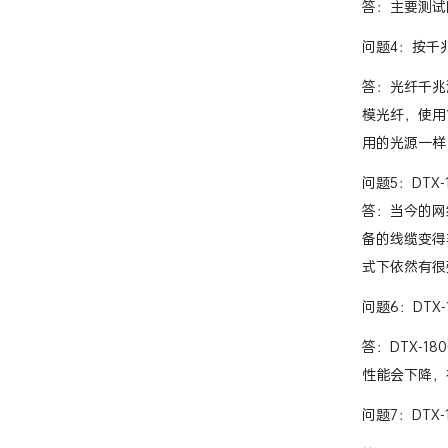
答：主要测试
问题4：按千兆
答：光纤千兆测试
模光纤，使用1
用的光源一样
问题5：DT
答：当今的网
备的线缆变得
式下依然有很
问题6：DTX
答：DTX-
性能会下降，
问题7：DTX