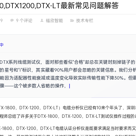
00,DTX1200,DTX-LT最新常见问题解答
09
9 个评论
福欣智能
技术专栏
中
DTX系列线缆测试仪，面对那些看似"合格"却总在关键时刻掉链子
的星号和"i"标识，其实藏着90%用户都会忽略的关键信息。我们
能因为适配器性能衰减或温度变化导致实际传输性能下降30%。但
骤——这个被多数人省略的操作，很可能就是你网络频繁故障的真
TX-1800，DTX-1200，DTX-LT）电缆分析仪已经有10来个年
师总结了许多关于DTX-1800，DTX-1200，DTX-LT测试仪操作过
TX-1800，DTX-1200，DTX-LT电缆认证分析仪是既要求满足当