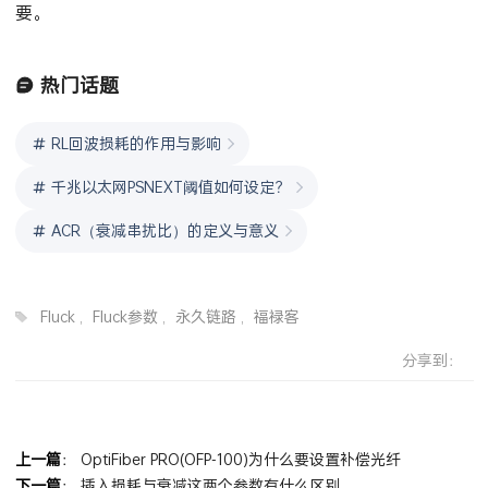
要。
热门话题
RL回波损耗的作用与影响
千兆以太网PSNEXT阈值如何设定？
ACR（衰减串扰比）的定义与意义
Fluck
,
Fluck参数
,
永久链路
,
福禄客
分享到：
上一篇
：
OptiFiber PRO(OFP-100)为什么要设置补偿光纤
下一篇
：
插​入​损​耗​与​衰​减​这​两​个​参​数​有​什​么​区别