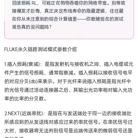
回波损耗 RL，可能正在悄悄吞噬你的网络带宽。别等故
障爆发才后悔，真正决定布线寿命的隐藏逻辑，往往藏
在你从未注意到的综合计算值里——你敢赌现在的测试
报告真的没问题吗？
F​L​U​K​E​永​久​链​路​测​试​模式参​数​介绍
1.插入损耗(衰减)：是指发射机与接收机之间，插入电缆或元
件产生的信号损耗，通常指衰减。插入损耗以接收信号电平
的对应分贝(db)来表示。对于光纤来说插入损耗是指光纤中
的光信号通过活动连接器之后，其输出光功率相对输入光功
率的比率的分贝数。
2.NEXT(近端串扰)：是指在与发送端处于同一边的接收端处
所感应到的从发送线对感应过来的串扰信号。在串扰信号过
大时，接收器将无法判别信号是远端传送来的微弱信号还是