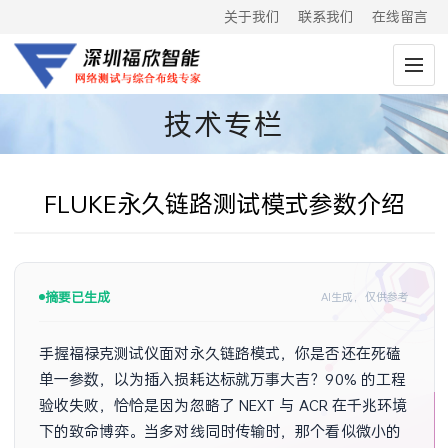
关于我们
联系我们
在线留言
技术专栏
F​L​U​K​E​永​久​链​路​测​试​模式参​数​介绍
摘要已生成
AI生成，仅供参考
手握福禄克测试仪面对永久链路模式，你是否还在死磕
单一参数，以为插入损耗达标就万事大吉？90% 的工程
验收失败，恰恰是因为忽略了 NEXT 与 ACR 在千兆环境
下的致命博弈。当多对线同时传输时，那个看似微小的