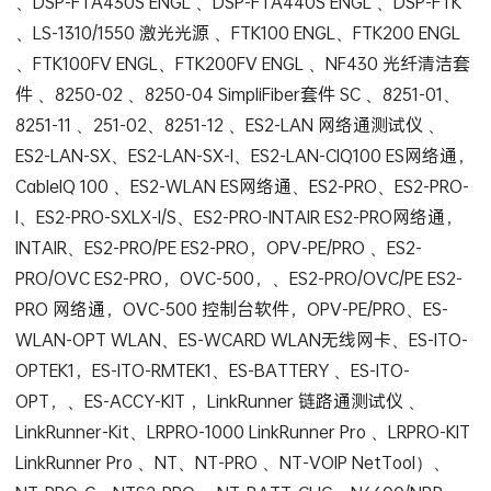
、DSP-FTA430S ENGL 、DSP-FTA440S ENGL 、DSP-FTK
、LS-1310/1550 激光光源 、FTK100 ENGL、FTK200 ENGL
、FTK100FV ENGL、FTK200FV ENGL 、NF430 光纤清洁套
件 、8250-02 、8250-04 SimpliFiber套件 SC 、8251-01、
8251-11 、251-02、8251-12 、ES2-LAN 网络通测试仪 、
ES2-LAN-SX、ES2-LAN-SX-I、ES2-LAN-CIQ100 ES网络通，
CableIQ 100 、ES2-WLAN ES网络通、ES2-PRO、ES2-PRO-
I、ES2-PRO-SXLX-I/S、ES2-PRO-INTAIR ES2-PRO网络通，
INTAIR、ES2-PRO/PE ES2-PRO，OPV-PE/PRO 、ES2-
PRO/OVC ES2-PRO，OVC-500，、ES2-PRO/OVC/PE ES2-
PRO 网络通，OVC-500 控制台软件，OPV-PE/PRO、ES-
WLAN-OPT WLAN、ES-WCARD WLAN无线网卡、ES-ITO-
OPTEK1，ES-ITO-RMTEK1、ES-BATTERY 、ES-ITO-
OPT，、ES-ACCY-KIT ，LinkRunner 链路通测试仪 、
LinkRunner-Kit、LRPRO-1000 LinkRunner Pro 、LRPRO-KIT
LinkRunner Pro 、NT、NT-PRO 、NT-VOIP NetTool）、