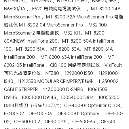
NT-PRO-C、NTS2-PRO 、NT-BATT-CHG、N6600/NBP 、
N6600/RA 、 F620 局域网电缆测试仪 、、MT-8200-24A
MicroScanner Pro 、MT-8200-32A MicroScanner Pro 电缆
验测仪 MT-8202-04 MicroScanner Pro 、MS2-100
MicroScanner2 电缆验测仪、MS2-KIT、MT-8200-
60A(NEW) IntelliTone 200、MT-8200-50A IntelliTone
100、MT-8200-51A 、MT-8200-53A、MT-8200-61A
IntelliTone 200 、MT-8200-63A IntelliTone 200 、MT-
8202-05 IntelliTone 、CIQ-100 网络鉴定测试仪、VisiFault
可见光故障定位仪、NF380 、1292000 IS50 、11291000
IS40、11212530 MODULAR CRIMPER?压线钳、11230002
CABLE STRIPPER、44300000 D-SNIPS、10061503
D914S、10051000 D914S、10054000 D814、10055200
D814打线刀（带66/110刀片）OF-400-01 OptiFiber OTDR、
F-400-02、OF-400-03 、OF-500-01 Optifiber 、OF-500-
02、OF-500-10 2、OF-500-15 、OF-500-35 、OF-500