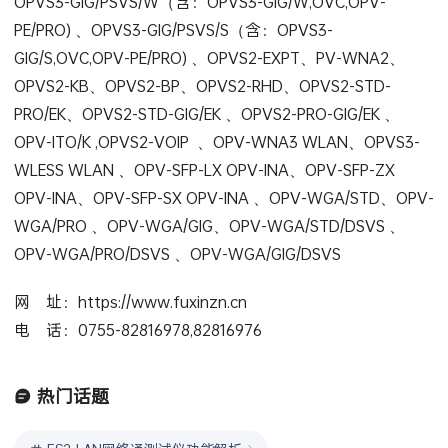
OPVS3-GIG/PSVS/W（含：OPVS3-GIG/W,OVC,OPV-
PE/PRO) 、OPVS3-GIG/PSVS/S（含：OPVS3-
GIG/S,OVC,OPV-PE/PRO) 、OPVS2-EXPT、PV-WNA2、
OPVS2-KB、OPVS2-BP、OPVS2-RHD、OPVS2-STD-
PRO/EK、OPVS2-STD-GIG/EK 、OPVS2-PRO-GIG/EK 、
OPV-ITO/K ,OPVS2-VOIP 、OPV-WNA3 WLAN、OPVS3-
WLESS WLAN 、OPV-SFP-LX OPV-INA、OPV-SFP-ZX
OPV-INA、OPV-SFP-SX OPV-INA 、OPV-WGA/STD、OPV-
WGA/PRO 、OPV-WGA/GIG、OPV-WGA/STD/DSVS 、
OPV-WGA/PRO/DSVS 、OPV-WGA/GIG/DSVS
网 址：https://www.fuxinzn.cn
电 话：0755-82816978,82816976
热门话题