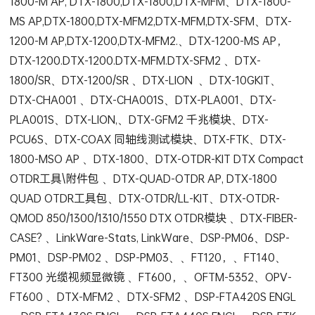
1800-M AP, DTX-1800,DTX-1800,DTX-MFM、DTX-1800-
MS AP,DTX-1800,DTX-MFM2,DTX-MFM,DTX-SFM、DTX-
1200-M AP,DTX-1200,DTX-MFM2.、DTX-1200-MS AP，
DTX-1200.DTX-1200.DTX-MFM.DTX-SFM2 、DTX-
1800/SR、DTX-1200/SR 、DTX-LION 、DTX-10GKIT、
DTX-CHA001 、DTX-CHA001S、DTX-PLA001、DTX-
PLA001S、DTX-LION,、DTX-GFM2 千兆模块、DTX-
PCU6S、DTX-COAX 同轴线测试模块、DTX-FTK、DTX-
1800-MSO AP 、DTX-1800、DTX-OTDR-KIT DTX Compact
OTDR工具\附件包 、DTX-QUAD-OTDR AP, DTX-1800
QUAD OTDR工具包、DTX-OTDR/LL-KIT、DTX-OTDR-
QMOD 850/1300/1310/1550 DTX OTDR模块 、DTX-FIBER-
CASE? 、LinkWare-Stats, LinkWare、DSP-PM06、DSP-
PM01、DSP-PM02 、DSP-PM03、、FT120，、FT140、
FT300 光缆视频显微镜 、FT600，、OFTM-5352、OPV-
FT600 、DTX-MFM2 、DTX-SFM2 、DSP-FTA420S ENGL