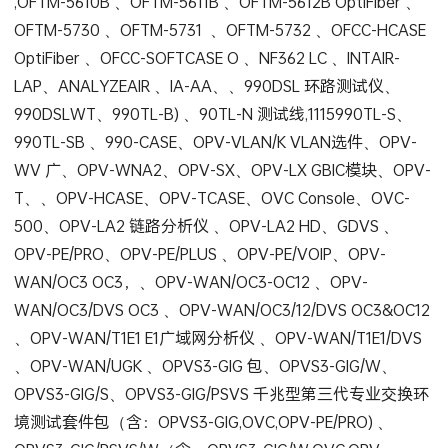
,OFTM-5610B 、OFTM-5611B 、OFTM-5612B OptiFiber 、
OFTM-5730 、OFTM-5731 、OFTM-5732 、OFCC-HCASE
OptiFiber 、OFCC-SOFTCASE O 、NF362 LC 、INTAIR-
LAP、ANALYZEAIR 、IA-AA、、990DSL 环路测试仪、
990DSLWT、990TL-B) 、90TL-N 测试线,1115990TL-S、
990TL-SB 、990-CASE、OPV-VLAN/K VLAN选件、OPV-
WV 广、OPV-WNA2、OPV-SX、OPV-LX GBIC模块、OPV-
T、、OPV-HCASE、OPV-TCASE、OVC Console、OVC-
500、OPV-LA2 链路分析仪 、OPV-LA2 HD、GDVS 、
OPV-PE/PRO、OPV-PE/PLUS 、OPV-PE/VOIP、OPV-
WAN/OC3 OC3，、OPV-WAN/OC3-OC12 、OPV-
WAN/OC3/DVS OC3 、OPV-WAN/OC3/12/DVS OC3&OC12
、OPV-WAN/T1E1 E1广域网分析仪 、OPV-WAN/T1E1/DVS
、OPV-WAN/UGK 、OPVS3-GIG 包、OPVS3-GIG/W、
OPVS3-GIG/S、OPVS3-GIG/PSVS 千兆型第三代专业交换环
境测试套件包（含：OPVS3-GIG,OVC,OPV-PE/PRO) 、