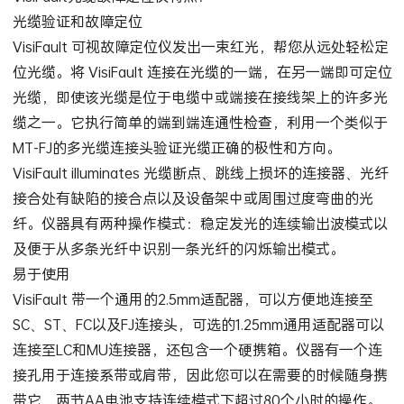
光缆验证和故障定位
VisiFault 可视故障定位仪发出一束红光，帮您从远处轻松定
位光缆。将 VisiFault 连接在光缆的一端，在另一端即可定位
光缆，即使该光缆是位于电缆中或端接在接线架上的许多光
缆之一。它执行简单的端到端连通性检查，利用一个类似于
MT-FJ的多光缆连接头验证光缆正确的极性和方向。
VisiFault illuminates 光缆断点、跳线上损坏的连接器、光纤
接合处有缺陷的接合点以及设备架中或周围过度弯曲的光
纤。仪器具有两种操作模式：稳定发光的连续输出波模式以
及便于从多条光纤中识别一条光纤的闪烁输出模式。
易于使用
VisiFault 带一个通用的2.5mm适配器，可以方便地连接至
SC、ST、FC以及FJ连接头，可选的1.25mm通用适配器可以
连接至LC和MU连接器，还包含一个硬携箱。仪器有一个连
接孔用于连接系带或肩带，因此您可以在需要的时候随身携
带它，两节AA电池支持连续模式下超过80个小时的操作。