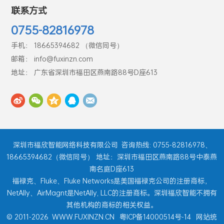
联系方式
0755-82816978
手机： 18665394682 （微信同号）
邮箱： info@fuxinzn.com
地址： 广东省深圳市福田区燕南路88号D座613
深圳市福欣智能网络科技有限公司
咨询热线: 0755-82816978、
18665394682（微信同号） 地址：深圳市福田区燕南路88号中泰燕
南名庭D座613
福禄克、Fluke、Fluke Networks是美国福禄克公司的注册商标，
NetAlly、AirMagnt是NetAlly, LLC的注册商标。深圳福欣智能不拥有
其他机构的商标的相关权益。
© 2011-2026
WWW.FUXINZN.CN
粤ICP备14000514号-14
网站统