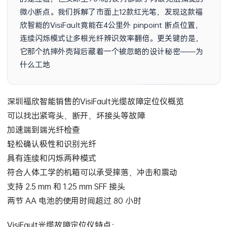
微小断点。我们拆解了市面上12款红光笔，发现这款福
欣智能的VisiFault竟能在4公里外 pinpoint 断点位置，
连续闪烁模式让多根光纤辨识效率翻倍。更关键的是，
它那个抗摔外壳背后藏着一个被忽略的设计秘密——为
什么工地老手宁可多花一倍价钱也要选它
深圳福欣智能销售的VisiFault光缆故障定位仪概览
可以找出紧弯头、断开、坏接头等故障
加速端到端光纤检查
轻松确认极性和识别光纤
具有连续和闪烁两种模式
符合人体工学的机箱可以承受摔落、冲击和震动
支持 2.5 mm 和 1.25 mm SFF 接头
两节 AA 电池的使用时间超过 80 小时
VisiFault光缆故障定位仪特点：