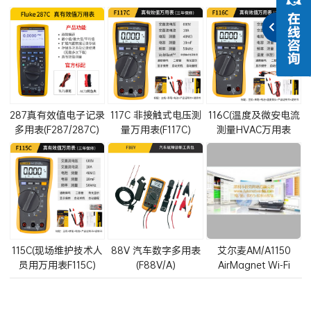
287真有效值电子记录
117C 非接触式电压测
116C(温度及微安电流
多用表(F287/287C)
量万用表(F117C)
测量HVAC万用表
F116C)
115C(现场维护技术人
88V 汽车数字多用表
艾尔麦AM/A1150
员用万用表F115C)
(F88V/A)
AirMagnet Wi-Fi
Analyzer(AM/A1151-
CH-G)