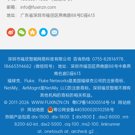
邮箱： info@fuxinzn.com
地址： 广东省深圳市福田区燕南路88号D座613
深圳市福欣智能网络科技有限公司
咨询热线: 0755-82816978、
18665394682（微信同号） 地址：深圳市福田区燕南路88号中泰燕
南名庭D座613
福禄克、Fluke、Fluke Networks是美国福禄克公司的注册商标，
NetAlly、AirMagnt是NetAlly, LLC的注册商标。深圳福欣智能不拥有
其他机构的商标的相关权益。
© 2011-2026
WWW.FUXINZN.CN
粤ICP备14000514号-14
网站统
计
网站地图
粤公网安备44030002010258号
热销产品包括
dtx-1500
,
dtx-1800
【
dtx1800
】,
dsx2-8000
,
mt-
8200-60-kit
,
dsx2-5000
,
ciq-100
,
ms2-100
,
linkrunner
at
,
onetouch at
,
aircheck g2
...