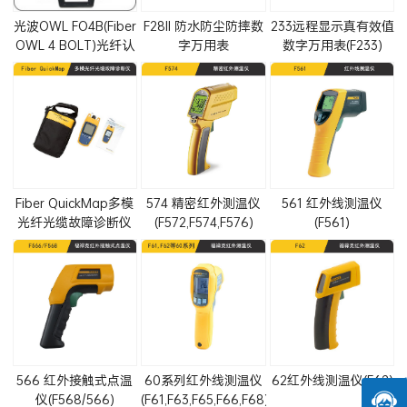
光波OWL FO4B(Fiber
F28II 防水防尘防摔数
233远程显示真有效值
OWL 4 BOLT)光纤认
字万用表
数字万用表(F233)
证测试套件
Fiber QuickMap多模
574 精密红外测温仪
561 红外线测温仪
光纤光缆故障诊断仪
(F572,F574,F576)
(F561)
(FQM-M)
566 红外接触式点温
60系列红外线测温仪
62红外线测温仪(F62)
仪(F568/566)
(F61,F63,F65,F66,F68)