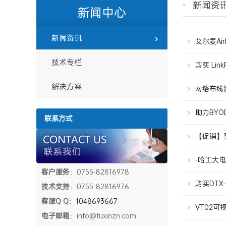
新闻资
新闻中心
新闻资讯
艾尔麦Air
技术专栏
购买 Lin
解决方案
网络布线测
助力BYOD
联系方式
【促销】买E
-哈工大
客户服务
：0755-82816978
购买DTX-
技术支持
：0755-82816976
客服Q Q
：
1048693667
VT02
电子邮箱
：info@fuxinzn.com