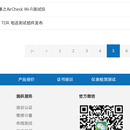
AirCheck Wi-Fi测试仪
4 TDR 电话测试组件发布
|<
<
1
2
3
4
5
6
产品报价
证书培训
仪表租赁测试
提供服务
官方微信
培训认证
维修计量
布线测试