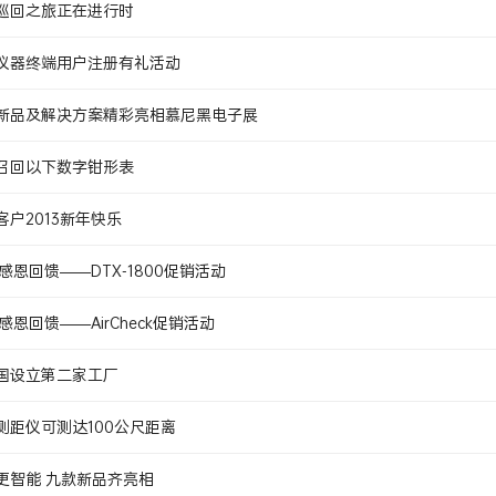
巡回之旅正在进行时
仪器终端用户注册有礼活动
新品及解决方案精彩亮相慕尼黑电子展
召回以下数字钳形表
客户2013新年快乐
感恩回馈——DTX-1800促销活动
感恩回馈——AirCheck促销活动
国设立第二家工厂
测距仪可测达100公尺距离
更智能 九款新品齐亮相